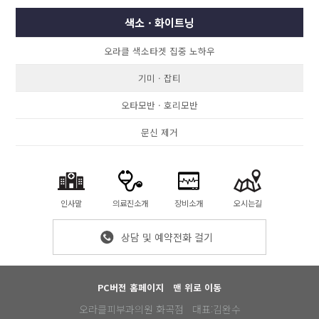
색소ㆍ화이트닝
오라클 색소타겟 집중 노하우
기미ㆍ잡티
오타모반ㆍ호리모반
문신 제거
인사말
의료진소개
장비소개
오시는길
상담 및 예약전화 걸기
PC버전 홈페이지
맨 위로 이동
오라클피부과의원 화곡점 대표:김완수